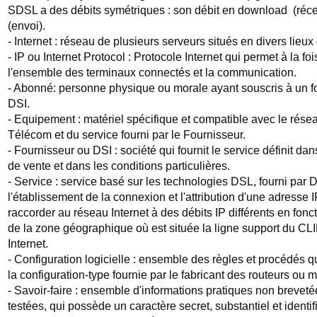
SDSL a des débits symétriques : son débit en download (récep
(envoi).
- Internet : réseau de plusieurs serveurs situés en divers lieux
- IP ou Internet Protocol : Protocole Internet qui permet à la 
l'ensemble des terminaux connectés et la communication.
- Abonné: personne physique ou morale ayant souscris à un for
DSI.
- Equipement : matériel spécifique et compatible avec le rése
Télécom et du service fourni par le Fournisseur.
- Fournisseur ou DSI : société qui fournit le service définit d
de vente et dans les conditions particulières.
- Service : service basé sur les technologies DSL, fourni par
l'établissement de la connexion et l'attribution d'une adresse
raccorder au réseau Internet à des débits IP différents en fonct
de la zone géographique où est située la ligne support du CL
Internet.
- Configuration logicielle : ensemble des règles et procédés q
la configuration-type fournie par le fabricant des routeurs ou
- Savoir-faire : ensemble d'informations pratiques non brevetée
testées, qui possède un caractère secret, substantiel et identif