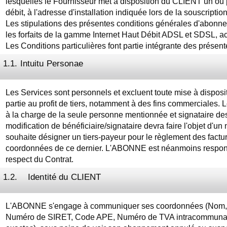
lesquelles le Fournisseur met à disposition du CLIENT un ou p
débit, à l'adresse d'installation indiquée lors de la souscription
Les stipulations des présentes conditions générales d'abonn
les forfaits de la gamme Internet Haut Débit ADSL et SDSL, acc
Les Conditions particulières font partie intégrante des présen
1.1. Intuitu Personae
Les Services sont personnels et excluent toute mise à disposit
partie au profit de tiers, notamment à des fins commerciales. L
à la charge de la seule personne mentionnée et signataire des
modification de bénéficiaire/signataire devra faire l'objet d'
souhaite désigner un tiers-payeur pour le règlement des factures
coordonnées de ce dernier. L'ABONNE est néanmoins respon
respect du Contrat.
1.2. Identité du CLIENT
L'ABONNE s'engage à communiquer ses coordonnées (Nom, 
Numéro de SIRET, Code APE, Numéro de TVA intracommunaut